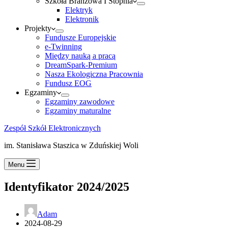
Szkoła Branżowa I Stopnia
Elektryk
Elektronik
Projekty
Fundusze Europejskie
e-Twinning
Między nauką a pracą
DreamSpark-Premium
Nasza Ekologiczna Pracownia
Fundusz EOG
Egzaminy
Egzaminy zawodowe
Egzaminy maturalne
Zespół Szkół Elektronicznych
im. Stanisława Staszica w Zduńskiej Woli
Menu
Identyfikator 2024/2025
Adam
2024-08-29