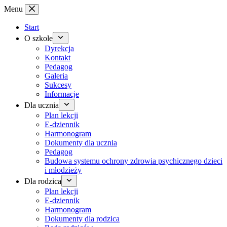
Przejdź
Menu
do
treści
Start
O szkole
Dyrekcja
Kontakt
Pedagog
Galeria
Sukcesy
Informacje
Dla ucznia
Plan lekcji
E-dziennik
Harmonogram
Dokumenty dla ucznia
Pedagog
Budowa systemu ochrony zdrowia psychicznego dzieci
i młodzieży
Dla rodzica
Plan lekcji
E-dziennik
Harmonogram
Dokumenty dla rodzica