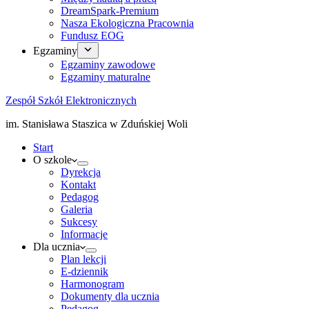
DreamSpark-Premium
Nasza Ekologiczna Pracownia
Fundusz EOG
Egzaminy
Egzaminy zawodowe
Egzaminy maturalne
Zespół Szkół Elektronicznych
im. Stanisława Staszica w Zduńskiej Woli
Start
O szkole
Dyrekcja
Kontakt
Pedagog
Galeria
Sukcesy
Informacje
Dla ucznia
Plan lekcji
E-dziennik
Harmonogram
Dokumenty dla ucznia
Pedagog