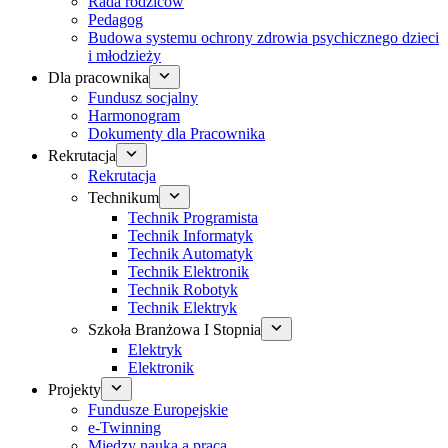
Rada rodziców
Pedagog
Budowa systemu ochrony zdrowia psychicznego dzieci
i młodzieży
Dla pracownika
Fundusz socjalny
Harmonogram
Dokumenty dla Pracownika
Rekrutacja
Rekrutacja
Technikum
Technik Programista
Technik Informatyk
Technik Automatyk
Technik Elektronik
Technik Robotyk
Technik Elektryk
Szkoła Branżowa I Stopnia
Elektryk
Elektronik
Projekty
Fundusze Europejskie
e-Twinning
Między nauką a pracą