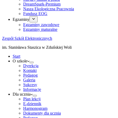
DreamSpark-Premium
Nasza Ekologiczna Pracownia
Fundusz EOG
Egzaminy
Egzaminy zawodowe
Egzaminy maturalne
Zespół Szkół Elektronicznych
im. Stanisława Staszica w Zduńskiej Woli
Start
O szkole
Dyrekcja
Kontakt
Pedagog
Galeria
Sukcesy
Informacje
Dla ucznia
Plan lekcji
E-dziennik
Harmonogram
Dokumenty dla ucznia
Pedagog