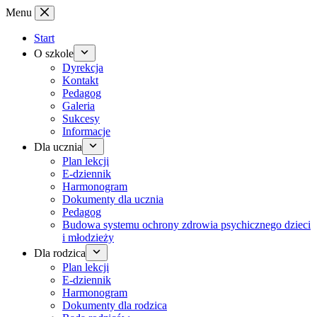
Przejdź
Menu
do
treści
Start
O szkole
Dyrekcja
Kontakt
Pedagog
Galeria
Sukcesy
Informacje
Dla ucznia
Plan lekcji
E-dziennik
Harmonogram
Dokumenty dla ucznia
Pedagog
Budowa systemu ochrony zdrowia psychicznego dzieci
i młodzieży
Dla rodzica
Plan lekcji
E-dziennik
Harmonogram
Dokumenty dla rodzica