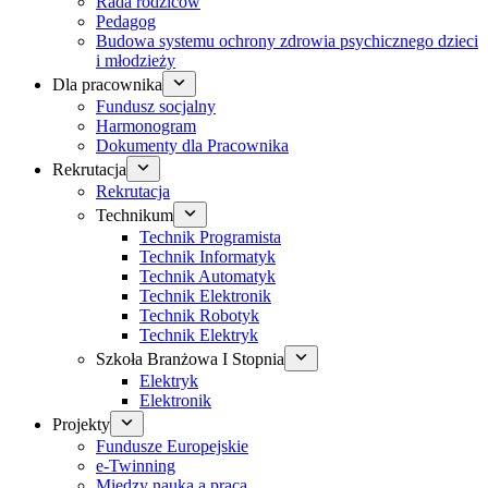
Rada rodziców
Pedagog
Budowa systemu ochrony zdrowia psychicznego dzieci
i młodzieży
Dla pracownika
Fundusz socjalny
Harmonogram
Dokumenty dla Pracownika
Rekrutacja
Rekrutacja
Technikum
Technik Programista
Technik Informatyk
Technik Automatyk
Technik Elektronik
Technik Robotyk
Technik Elektryk
Szkoła Branżowa I Stopnia
Elektryk
Elektronik
Projekty
Fundusze Europejskie
e-Twinning
Między nauką a pracą