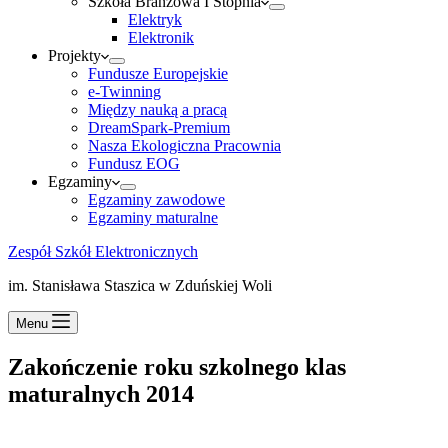
Szkoła Branżowa I Stopnia
Elektryk
Elektronik
Projekty
Fundusze Europejskie
e-Twinning
Między nauką a pracą
DreamSpark-Premium
Nasza Ekologiczna Pracownia
Fundusz EOG
Egzaminy
Egzaminy zawodowe
Egzaminy maturalne
Zespół Szkół Elektronicznych
im. Stanisława Staszica w Zduńskiej Woli
Menu
Zakończenie roku szkolnego klas
maturalnych 2014